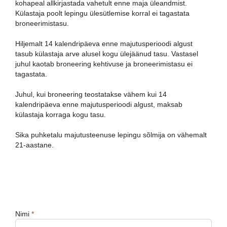
kohapeal allkirjastada vahetult enne maja üleandmist.
Külastaja poolt lepingu ülesütlemise korral ei tagastata
broneerimistasu.
Hiljemalt 14 kalendripäeva enne majutusperioodi algust
tasub külastaja arve alusel kogu ülejäänud tasu. Vastasel
juhul kaotab broneering kehtivuse ja broneerimistasu ei
tagastata.
Juhul, kui broneering teostatakse vähem kui 14
kalendripäeva enne majutusperioodi algust, maksab
külastaja korraga kogu tasu.
Sika puhketalu majutusteenuse lepingu sõlmija on vähemalt
21-aastane.
Nimi
*