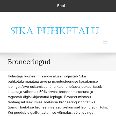
Skip
Eesti
to
content
Broneeringud
Külastaja broneerimissoovi alusel väljastab Sika
puhketalu majutaja arve ja majutusteenuse kasutamise
lepingu. Arve esitamisest ühe kalendripäeva jooksul tasub
külastaja vähemalt 50% arvest broneerimistasuna ja
tagastab digiallkirjastatud lepingu. Broneerimistasu
tähtaegsel laekumisel loetakse broneering kinnitatuks.
Samuti loetakse broneerimistasu laekumisel leping sõlmituks.
Kui puudub digiallkirjastamise võimalus, võib lepingu